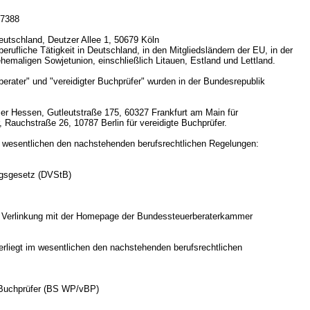
87388
eutschland, Deutzer Allee 1, 50679 Köln
berufliche Tätigkeit in Deutschland, in den Mitgliedsländern der EU, in der
hemaligen Sowjetunion, einschließlich Litauen, Estland und Lettland.
erater" und "vereidigter Buchprüfer" wurden in der Bundesrepublik
er Hessen, Gutleutstraße 175, 60327 Frankfurt am Main für
 Rauchstraße 26, 10787 Berlin für vereidigte Buchprüfer.
im wesentlichen den nachstehenden berufsrechtlichen Regelungen:
gsgesetz (DVStB)
ie Verlinkung mit der Homepage der Bundessteuerberaterkammer
erliegt im wesentlichen den nachstehenden berufsrechtlichen
e Buchprüfer (BS WP/vBP)