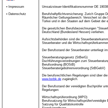
• Impressum
Umsatzsteuer-Identifikationsnummer DE 1903
• Datenschutz
Berufshaftpflichtversicherung: Zurich Gruppe D
Räumlicher Geltungsbereich: Versichert ist die 
Türkei und in den Staaten auf dem Gebiet der e
Die gesetzlichen Berufsbezeichnungen "Steuerb
Deutschland (Bundesland Hessen) verliehen.
Aufsichtsbehörden sind die Steuerberaterkamm
Steuerberater und die Wirtschaftsprüferkammer,
Der Berufsstand der Steuerberater unterliegt 
Steuerberatungsgesetz (StBerG)
Duchführungsverordnungen zum Steuerberatun
Berufsordnung (BOStB)
Steuerberatergebührenverordnung (StBGebV)
Die berufsrechtlichen Regelungen sind über d
www.bstbk.de
zugänglich.
Der Berufsstand der vereidigten Buchprüfer unt
Regelungen:
Wirtschaftsprüferordnung (WPO)
Berufssatzung für Wirtschaftsprüfer/vereidigt
Satzung für Qualitätskontrolle
Siegelverordnung