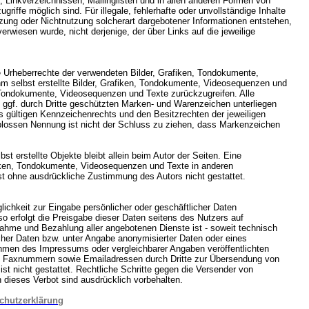
 Linkverzeichnissen, Mailinglisten und in allen anderen Formen von
riffe möglich sind. Für illegale, fehlerhafte oder unvollständige Inhalte
zung oder Nichtnutzung solcherart dargebotener Informationen entstehen,
 verwiesen wurde, nicht derjenige, der über Links auf die jeweilige
die Urheberrechte der verwendeten Bilder, Grafiken, Tondokumente,
m selbst erstellte Bilder, Grafiken, Tondokumente, Videosequenzen und
, Tondokumente, Videosequenzen und Texte zurückzugreifen. Alle
 ggf. durch Dritte geschützten Marken- und Warenzeichen unterliegen
 gültigen Kennzeichenrechts und den Besitzrechten der jeweiligen
 blossen Nennung ist nicht der Schluss zu ziehen, dass Markenzeichen
bst erstellte Objekte bleibt allein beim Autor der Seiten. Eine
fiken, Tondokumente, Videosequenzen und Texte in anderen
st ohne ausdrückliche Zustimmung des Autors nicht gestattet.
lichkeit zur Eingabe persönlicher oder geschäftlicher Daten
o erfolgt die Preisgabe dieser Daten seitens des Nutzers auf
hnahme und Bezahlung aller angebotenen Dienste ist - soweit technisch
her Daten bzw. unter Angabe anonymisierter Daten oder eines
men des Impressums oder vergleichbarer Angaben veröffentlichten
nd Faxnummern sowie Emailadressen durch Dritte zur Übersendung von
ist nicht gestattet. Rechtliche Schritte gegen die Versender von
dieses Verbot sind ausdrücklich vorbehalten.
chutzerklärung