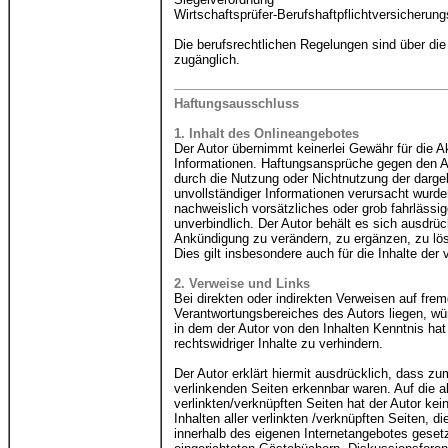
Wirtschaftsprüfer-Berufshaftpflichtversicherun
Die berufsrechtlichen Regelungen sind über d
zugänglich.
Haftungsausschluss
1. Inhalt des Onlineangebotes
Der Autor übernimmt keinerlei Gewähr für die Akt
Informationen. Haftungsansprüche gegen den Aut
durch die Nutzung oder Nichtnutzung der darge
unvollständiger Informationen verursacht wurde
nachweislich vorsätzliches oder grob fahrlässig
unverbindlich. Der Autor behält es sich ausdrü
Ankündigung zu verändern, zu ergänzen, zu lösc
Dies gilt insbesondere auch für die Inhalte der
2. Verweise und Links
Bei direkten oder indirekten Verweisen auf fre
Verantwortungsbereiches des Autors liegen, würd
in dem der Autor von den Inhalten Kenntnis ha
rechtswidriger Inhalte zu verhindern.
Der Autor erklärt hiermit ausdrücklich, dass zu
verlinkenden Seiten erkennbar waren. Auf die ak
verlinkten/verknüpften Seiten hat der Autor kein
Inhalten aller verlinkten /verknüpften Seiten, d
innerhalb des eigenen Internetangebotes geset