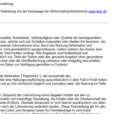
gsordnung
ie Verlinkung mit der Homepage der Wirtschaftsprüferkammer
www.wpk.de
ualität, Korrektheit, Vollständigkeit oder Qualität der bereitgestellten
or, welche sich auf Schäden materieller oder ideeller Art beziehen, die
botenen Informationen bzw. durch die Nutzung fehlerhafter und
n, sind grundsätzlich ausgeschlossen, sofern seitens des Autors kein
es Verschulden vorliegt. Alle Angebote sind freibleibend und
cklich vor, Teile der Seiten oder das gesamte Angebot ohne gesonderte
hen oder die Veröffentlichung zeitweise oder endgültig einzustellen.
 von Datev zur Verfügung gestellten e-Contents.
mde Webseiten ("Hyperlinks"), die ausserhalb des
e eine Haftungsverpflichtung ausschliesslich in dem Fall in Kraft treten,
t und es ihm technisch möglich und zumutbar wäre, die Nutzung im Falle
m Zeitpunkt der Linksetzung keine illegalen Inhalte auf den zu
tuelle und zukünftige Gestaltung, die Inhalte oder die Urheberschaft der
erlei Einfluss. Deshalb distanziert er sich hiermit ausdrücklich von allen
ie nach der Linksetzung verändert wurden. Diese Feststellung gilt für alle
zten Links und Verweise sowie für Fremdeinträge in vom Autor