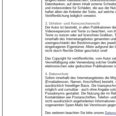
eingerichteten Gästebüchern, Diskussionsforen,
Datenbanken, auf deren Inhalt externe Schreibzug
und insbesondere für Schäden, die aus der Nut
haftet allein der Anbieter der Seite, auf welche
Veröffentlichung lediglich verweist.
3. Urheber- und Kennzeichenrecht
Der Autor ist bestrebt, in allen Publikationen 
Videosequenzen und Texte zu beachten, von ih
Texte zu nutzen oder auf lizenzfreie Grafiken
innerhalb des Internetangebotes genannten und
uneingeschränkt den Bestimmungen des jeweils
eingetragenen Eigentümer. Allein aufgrund der
nicht durch Rechte Dritter geschützt sind!
Das Copyright für veröffentlichte, vom Autor sel
Vervielfältigung oder Verwendung solcher Gra
elektronischen oder gedruckten Publikationen i
4. Datenschutz
Sofern innerhalb des Internetangebotes die Mög
(Emailadressen, Namen, Anschriften) besteht, s
ausdrücklich freiwilliger Basis. Die Inanspruc
möglich und zumutbar - auch ohne Angabe solc
Pseudonyms gestattet. Die Nutzung der im Rah
Kontaktdaten wie Postanschriften, Telefon- u
nicht ausdrücklich angeforderten Informationen 
sogenannten Spam-Mails bei Verstössen gegen 
Des weiteren beachten Sie bitte unsere
Datens