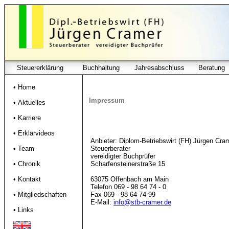
Steuererklärung
Buchhaltung
Jahresabschluss
Beratung
• Home
Impressum
• Aktuelles
• Karriere
• Erklärvideos
Anbieter: Diplom-Betriebswirt (FH) Jürgen Cra
• Team
Steuerberater
vereidigter Buchprüfer
• Chronik
Scharfensteinerstraße 15
• Kontakt
63075 Offenbach am Main
Telefon 069 - 98 64 74 - 0
• Mitgliedschaften
Fax 069 - 98 64 74 99
E-Mail:
info@stb-cramer.de
• Links